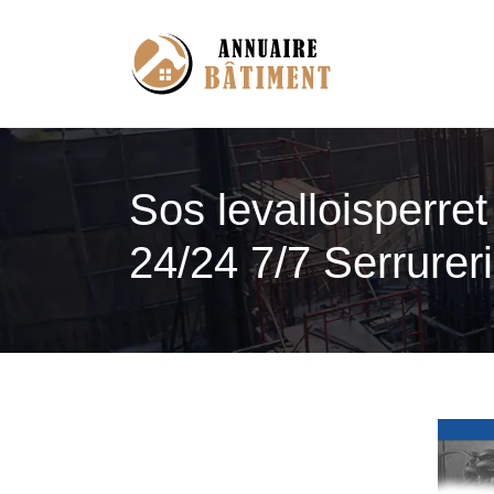
Sos le­val­loisper­r
24/24 7/7 Serrureri