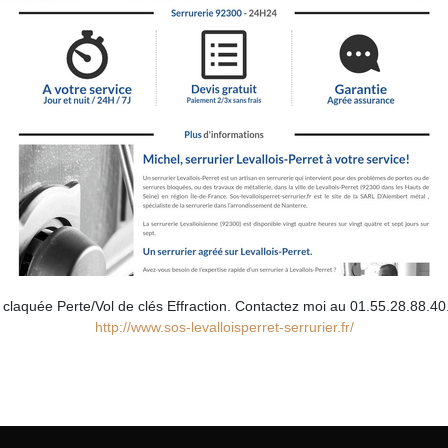
uée Perte/Vol de clés Effraction. Contactez moi au 01.55.28.88.40. Le
http://www.sos-levalloisperret-serrurier.fr/