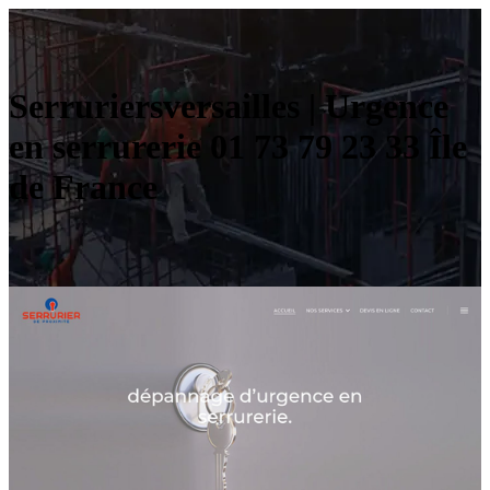
Ser­ru­riersversail­les | Urgence
en serrurerie 01 73 79 23 33 Île
de France